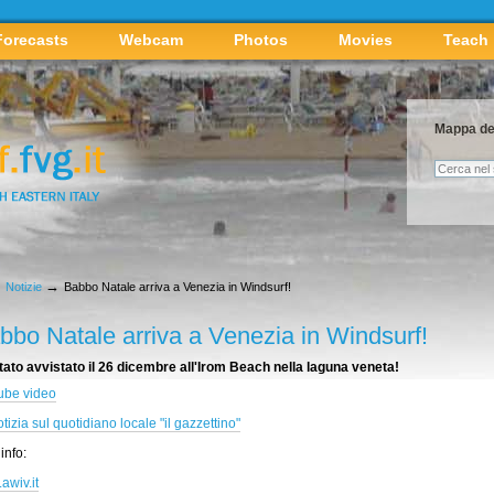
Forecasts
Webcam
Photos
Movies
Teach
Mappa del
Cerca nel 
Ricerca a
→
→
Notizie
Babbo Natale arriva a Venezia in Windsurf!
bbo Natale arriva a Venezia in Windsurf!
 stato avvistato il 26 dicembre all'Irom Beach nella laguna veneta!
ube video
tizia sul quotidiano locale "il gazzettino"
 info:
awiv.it