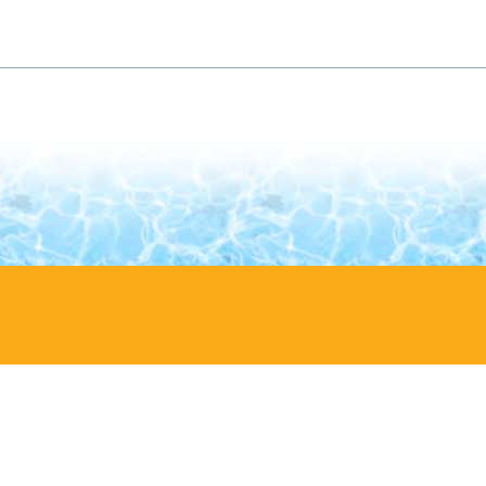
ni
umento