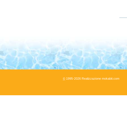
Azio
sul
doc
©
1995-
2026
Realizzazione mokabit.com