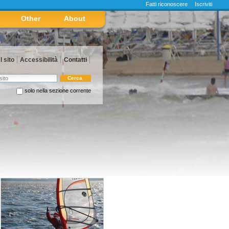
Fatti riconoscere
Iscriviti
Other
About
 sito
Accessibilità
Contatti
sito
solo nella sezione corrente
vanzata…