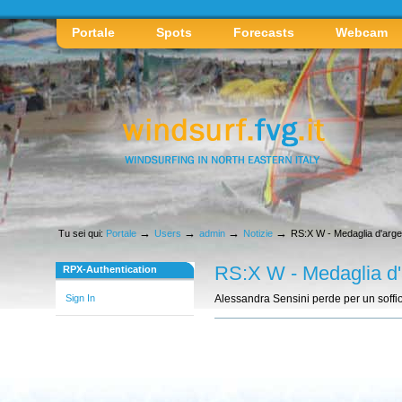
Strumenti
personali
Sezioni
Vai
Portale
Spots
Forecasts
Webcam
ai
contenuti.
|
Spostati
sulla
navigazione
→
→
→
→
Tu sei qui:
Portale
Users
admin
Notizie
RS:X W - Medaglia d'arge
RS:X W - Medaglia d'
RPX-Authentication
Sign In
Alessandra Sensini perde per un soffio 
Azioni
sul
documento