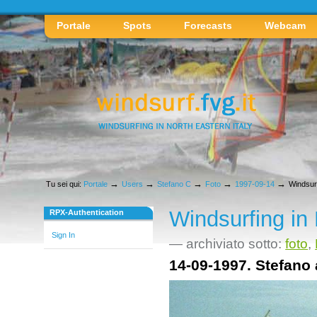
Strumenti
personali
Sezioni
Vai
Portale
Spots
Forecasts
Webcam
ai
contenuti.
|
Spostati
sulla
navigazione
→
→
→
→
→
Tu sei qui:
Portale
Users
Stefano C
Foto
1997-09-14
Windsurf
Windsurfing in
RPX-Authentication
Sign In
— archiviato sotto:
foto
,
14-09-1997. Stefano 