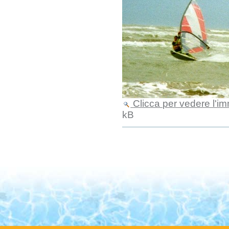
Clicca per vedere l'i
kB
Azioni
sul
documento